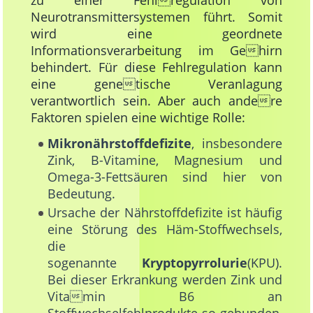
zu einer Fehlregulation von
Neurotransmittersystemen führt. Somit
wird eine geordnete
Informationsverarbeitung im Gehirn
behindert. Für diese Fehlregulation kann
eine genetische Veranlagung
verantwortlich sein. Aber auch andere
Faktoren spielen eine wichtige Rolle:
Mikronährstoffdefizite
, insbesondere
Zink, B-Vitamine, Magnesium und
Omega-3-Fettsäuren sind hier von
Bedeutung.
Ursache der Nährstoffdefizite ist häufig
eine Störung des Häm-Stoffwechsels,
die
sogenannte
Kryptopyrrolurie
(KPU).
Bei dieser Erkrankung werden Zink und
Vitamin B6 an